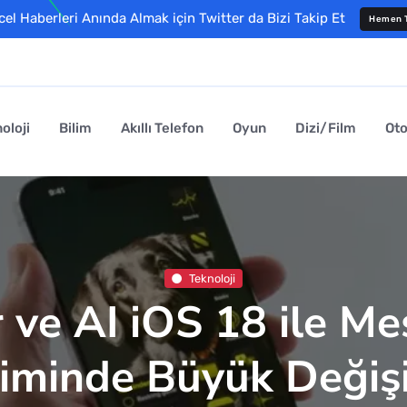
l Haberleri Anında Almak için Twitter da Bizi Takip Et
Hemen T
oloji
Bilim
Akıllı Telefon
Oyun
Dizi/Film
Ot
Teknoloji
 ve AI iOS 18 ile M
minde Büyük Değişi