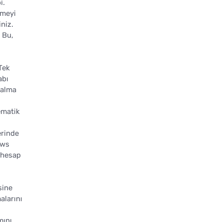
i.
emeyi
iniz.
 Bu,
Tek
abı
çalma
ematik
erinde
ows
 hesap
sine
alarını
mını