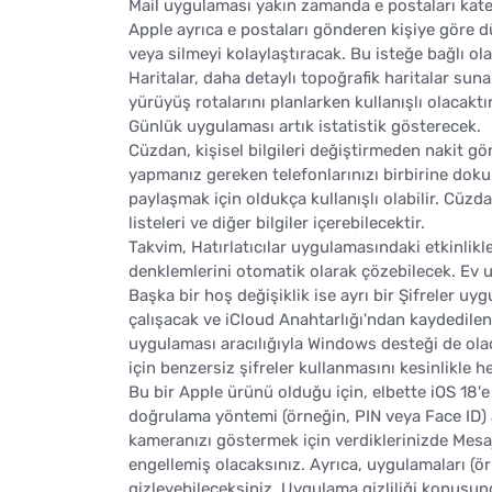
Mail uygulaması yakın zamanda e postaları kateg
Apple ayrıca e postaları gönderen kişiye göre dü
veya silmeyi kolaylaştıracak. Bu isteğe bağlı ola
Haritalar, daha detaylı topoğrafik haritalar s
yürüyüş rotalarını planlarken kullanışlı olacaktı
Günlük uygulaması artık istatistik gösterecek.
Cüzdan, kişisel bilgileri değiştirmeden nakit gö
yapmanız gereken telefonlarınızı birbirine dok
paylaşmak için oldukça kullanışlı olabilir. Cüzd
listeleri ve diğer bilgiler içerebilecektir.
Takvim, Hatırlatıcılar uygulamasındaki etkinlikl
denklemlerini otomatik olarak çözebilecek. Ev 
Başka bir hoş değişiklik ise ayrı bir Şifreler u
çalışacak ve iCloud Anahtarlığı'ndan kaydedilen 
uygulaması aracılığıyla Windows desteği de olac
için benzersiz şifreler kullanmasını kesinlikle h
Bu bir Apple ürünü olduğu için, elbette iOS 18'e b
doğrulama yöntemi (örneğin, PIN veya Face ID) 
kameranızı göstermek için verdiklerinizde Mesaj
engellemiş olacaksınız. Ayrıca, uygulamaları (örneğ
gizleyebileceksiniz. Uygulama gizliliği konusunda