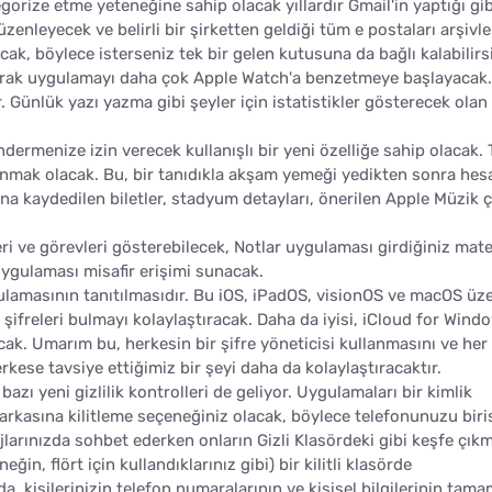
orize etme yeteneğine sahip olacak yıllardır Gmail'in yaptığı gib
zenleyecek ve belirli bir şirketten geldiği tüm e postaları arşivl
cak, böylece isterseniz tek bir gelen kutusuna da bağlı kalabilirs
unarak uygulamayı daha çok Apple Watch'a benzetmeye başlayacak.
r. Günlük yazı yazma gibi şeyler için istatistikler gösterecek olan
ndermenize izin verecek kullanışlı bir yeni özelliğe sahip olacak. 
unmak olacak. Bu, bir tanıdıkla akşam yemeği yedikten sonra hes
ana kaydedilen biletler, stadyum detayları, önerilen Apple Müzik 
eri ve görevleri gösterebilecek, Notlar uygulaması girdiğiniz mat
uygulaması misafir erişimi sunacak.
ygulamasının tanıtılmasıdır. Bu iOS, iPadOS, visionOS ve macOS üz
şifreleri bulmayı kolaylaştıracak. Daha da iyisi, iCloud for Wind
ak. Umarım bu, herkesin bir şifre yöneticisi kullanmasını ve her
erkese tavsiye ettiğimiz bir şeyi daha da kolaylaştıracaktır.
azı yeni gizlilik kontrolleri de geliyor. Uygulamaları bir kimlik
arkasına kilitleme seçeneğiniz olacak, böylece telefonunuzu biri
larınızda sohbet ederken onların Gizli Klasördeki gibi keşfe çıkm
in, flört için kullandıklarınız gibi) bir kilitli klasörde
, kişilerinizin telefon numaralarının ve kişisel bilgilerinin tama