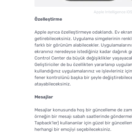
Apple Intelligence iO
Özelleştirme
Apple ayrıca özelleştirmeye odaklandı. Ev ekra
getirebileceksiniz. Uygulama simgelerinin renkl
farklı bir görünüm alabilecekler. Uygulamalarını
ekranınız neredeyse istediğiniz kadar dağınık gö
Control Center da büyük değişiklikler yaşayacak
Geliştiriciler de bu özellikten yararlanıp uygula
kullandığınız uygulamalarınız ve işlevleriniz i
fener kontrolünü başka bir şeyle değiştirebilece
atayabileceksiniz.
Mesajlar
Mesajlar konusunda hoş bir güncelleme de zaman
örneğin bir mesajı sabah saatlerinde göndermek
Tapback'ler) kullananlar için güzel bir güncelle
herhangi bir emojiyi seçebileceksiniz.