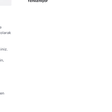
Yenileniyor
e
 olarak
iniz.
in,
i
ken