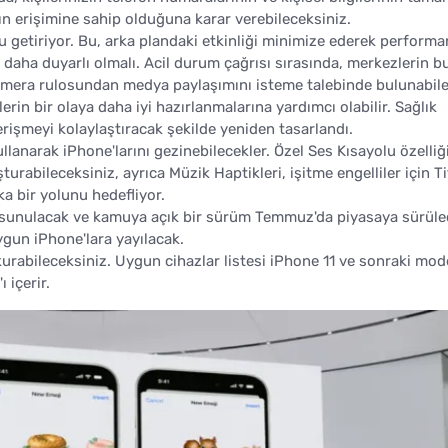
ın erişimine sahip olduğuna karar verebileceksiniz.
 getiriyor. Bu, arka plandaki etkinliği minimize ederek performa
r daha duyarlı olmalı. Acil durum çağrısı sırasında, merkezlerin b
kamera rulosundan medya paylaşımını isteme talebinde bulunabil
lerin bir olaya daha iyi hazırlanmalarına yardımcı olabilir. Sağlık
 erişmeyi kolaylaştıracak şekilde yeniden tasarlandı.
 kullanarak iPhone'larını gezinebilecekler. Özel Ses Kısayolu özelliğ
turabileceksiniz, ayrıca Müzik Haptikleri, işitme engelliler için T
a bir yolunu hedefliyor.
a sunulacak ve kamuya açık bir sürüm Temmuz'da piyasaya sürüle
gun iPhone'lara yayılacak.
i kurabileceksiniz. Uygun cihazlar listesi iPhone 11 ve sonraki mode
 içerir.