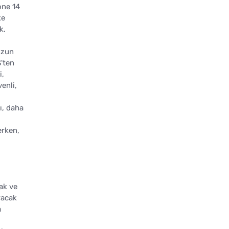
one 14
ke
k.
nuzun
S'ten
i,
enli,
ı, daha
erken,
ak ve
racak
a