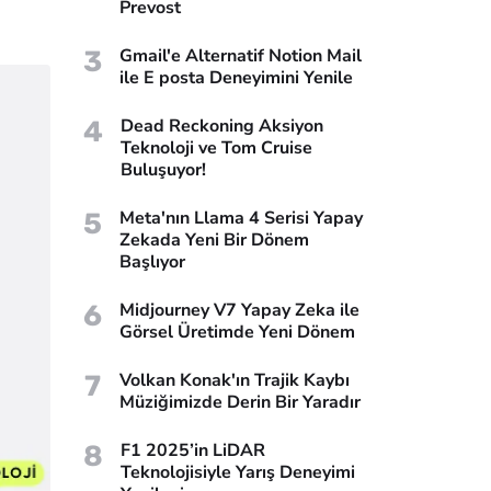
Prevost
3
Gmail'e Alternatif Notion Mail
ile E posta Deneyimini Yenile
4
Dead Reckoning Aksiyon
Teknoloji ve Tom Cruise
Buluşuyor!
5
Meta'nın Llama 4 Serisi Yapay
Zekada Yeni Bir Dönem
Başlıyor
6
Midjourney V7 Yapay Zeka ile
Görsel Üretimde Yeni Dönem
7
Volkan Konak'ın Trajik Kaybı
Müziğimizde Derin Bir Yaradır
8
F1 2025’in LiDAR
Teknolojisiyle Yarış Deneyimi