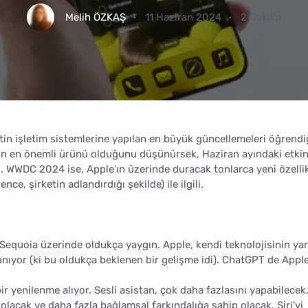
Melih ÖZKAŞ
11 Haziran 2024
2 Dakika
ketin işletim sistemlerine yapılan en büyük güncellemeleri öğrend
ın en önemli ürünü olduğunu düşünürsek, Haziran ayındaki etkin
il. WWDC 2024 ise, Apple'ın üzerinde duracak tonlarca yeni özelli
ce, şirketin adlandırdığı şekilde) ile ilgili.
Sequoia üzerinde oldukça yaygın. Apple, kendi teknolojisinin yan
nıyor (ki bu oldukça beklenen bir gelişme idi). ChatGPT de Appl
ir yenilenme alıyor. Sesli asistan, çok daha fazlasını yapabilecek
acak ve daha fazla bağlamsal farkındalığa sahip olacak. Siri'yi