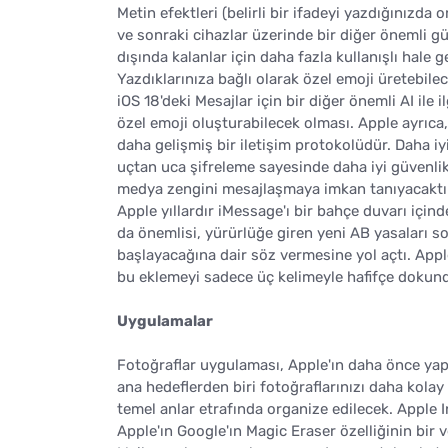
Metin efektleri (belirli bir ifadeyi yazdığınızd
ve sonraki cihazlar üzerinde bir diğer önemli g
dışında kalanlar için daha fazla kullanışlı hale
Yazdıklarınıza bağlı olarak özel emoji üretebil
iOS 18'deki Mesajlar için bir diğer önemli AI ile
özel emoji oluşturabilecek olması. Apple ayrıca
daha gelişmiş bir iletişim protokolüdür. Daha i
uçtan uca şifreleme sayesinde daha iyi güvenlik
medya zengini mesajlaşmaya imkan tanıyacaktı
Apple yıllardır iMessage'ı bir bahçe duvarı için
da önemlisi, yürürlüğe giren yeni AB yasaları s
başlayacağına dair söz vermesine yol açtı. A
bu eklemeyi sadece üç kelimeyle hafifçe dokun
Uygulamalar
Fotoğraflar uygulaması, Apple'ın daha önce yapt
ana hedeflerden biri fotoğraflarınızı daha kolay
temel anlar etrafında organize edilecek. Apple I
Apple'ın Google'ın Magic Eraser özelliğinin bir v