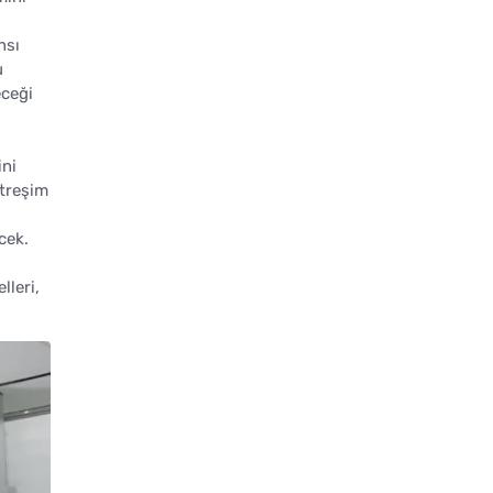
nsı
u
eceği
ini
itreşim
cek.
lleri,