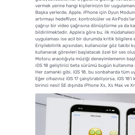
vermek yerine hangi kişilerinizin bir uygulaman
Başka yerlerde, Apple, iPhone için Oyun Modunu
artırmayı hedefliyor, kontrolcüler ve AirPods'la
çağrıyı bir video çağrısına dönüştürme ya da 
bildirilmektedir. Apple'a göre bu, ilk müdahaleci
uygulaması ise acil bir durumda kritik bilgilere
Erişilebilirlik açısından, kullanıcılar göz takibi
kullanarak görevleri başlatacak özel bir ses oluş
Motoru aracılığıyla müziği deneyimlemenin başk
iOS 18 geliştirici beta sürümü bugün kullanım
Her zamanki gibi, iOS 18, bu sonbaharda tüm uy
Eğer cihazınız iOS 17 çalıştırabiliyorsa, iOS 18'
birinci nesil SE dışında iPhone Xs, Xs Max ve Xr'ı