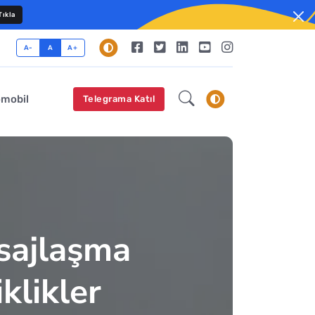
ıkla
A-
A
A+
omobil
Telegrama Katıl
esajlaşma
klikler