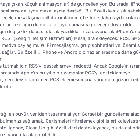
a ortaya çıkan küçük animasyonlar) de güncelleniyor. Bu arada, iPh
üncelleme de uydu mesajlaşma desteği. Bu, özellikle sık sık şebe
 gelecek, mesajlaşma acil durumlarının ötesinde daha faydalı olaca
ecek bir özelliğin de mesajlar uygulamasına geleceği duyuruldu.
 ilgili değişiklik de özel olarak yazdıklarınıza dayanarak iPhone'u
, RCS'i (Zengin İletişim Hizmetleri) Mesajlara ekleyecek. RCS, SM
yi medya paylaşımı, Wi Fi mesajlaşma, grup sohbetleri ve, önemlis
 sağlar. Bu özellik, iPhone ve Android cihazlar arasında daha güv
r.
de tutmak için RCS'yi desteklemeyi reddetti. Ancak Google'ın ısrar
onrasında Apple’ın bu yılın bir zamanlar RCS'yi desteklemeye
pple, neredeyse tamamen RCS eklemesini ana sunumda gözardı ed
durdu.
ığı en büyük yeniden tasarımı alıyor. Görsel bir güncelleme alac
 bulmanızı sağlamak. Çekişmeleri filtrelemek gibi işleri kolaylaştı
ntelligence, Clean Up gibi özellikleri destekleyecek, bu da aslınd
ersiyonu olarak görülebilir.