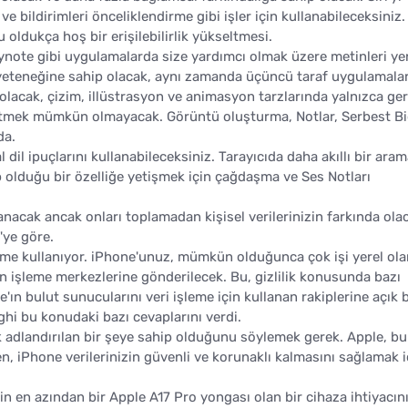
bildirimleri önceliklendirme gibi işler için kullanabileceksiniz. 
 oldukça hoş bir erişilebilirlik yükseltmesi.
 Keynote gibi uygulamalarda size yardımcı olmak üzere metinleri y
yeteneğine sahip olacak, aynı zamanda üçüncü taraf uygulamala
lacak, çizim, illüstrasyon ve animasyon tarzlarında yalnızca ge
üretmek mümkün olmayacak. Görüntü oluşturma, Notlar, Serbest B
da.
l dil ipuçlarını kullanabileceksiniz. Tarayıcıda daha akıllı bir ara
ip olduğu bir özelliğe yetişmek için çağdaşma ve Ses Notları
lanacak ancak onları toplamadan kişisel verilerinizin farkında ola
'ye göre.
eme kullanıyor. iPhone'unuz, mümkün olduğunca çok işi yerel ola
n işleme merkezlerine gönderilecek. Bu, gizlilik konusunda bazı
e'ın bulut sunucularını veri işleme için kullanan rakiplerine açık b
hi bu konudaki bazı cevaplarını verdi.
 adlandırılan bir şeye sahip olduğunu söylemek gerek. Apple, b
n, iPhone verilerinizin güvenli ve korunaklı kalmasını sağlamak i
çin en azından bir Apple A17 Pro yongası olan bir cihaza ihtiyacın