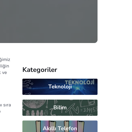
iğimiz
liğin
Kategoriler
k ve
Teknoloji
ı sıra
Bilim
e
,
Akıllı Telefon