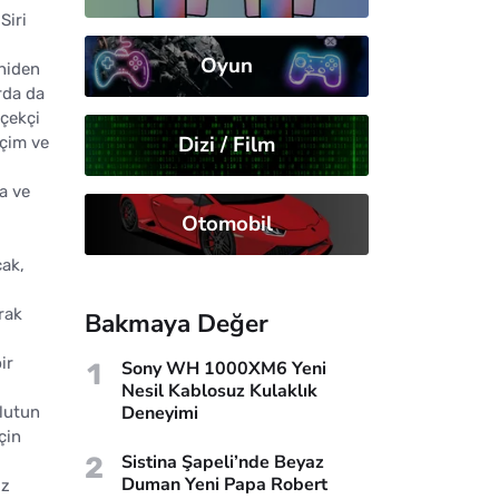
Siri
Oyun
eniden
rda da
rçekçi
Dizi / Film
içim ve
ma ve
Otomobil
cak,
rak
Bakmaya Değer
ir
1
Sony WH 1000XM6 Yeni
Nesil Kablosuz Kulaklık
Deneyimi
ulutun
çin
2
Sistina Şapeli’nde Beyaz
Duman Yeni Papa Robert
ız