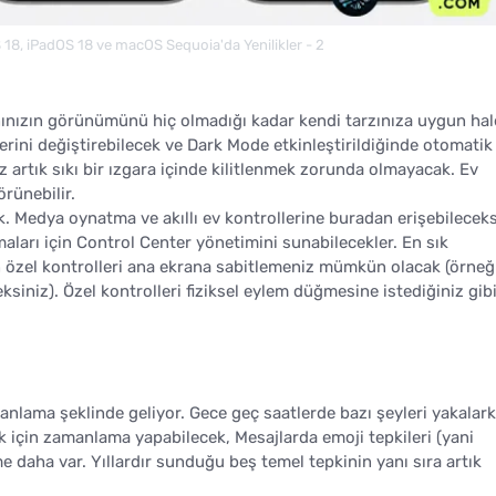
S 18, iPadOS 18 ve macOS Sequoia'da Yenilikler - 2
nınızın görünümünü hiç olmadığı kadar kendi tarzınıza uygun hal
erini değiştirebilecek ve Dark Mode etkinleştirildiğinde otomatik
z artık sıkı bir ızgara içinde kilitlenmek zorunda olmayacak. Ev
rünebilir.
. Medya oynatma ve akıllı ev kontrollerine buradan erişebileceks
maları için Control Center yönetimini sunabilecekler. En sık
çin özel kontrolleri ana ekrana sabitlemeniz mümkün olacak (örneğ
ksiniz). Özel kontrolleri fiziksel eylem düğmesine istediğiniz gib
lama şeklinde geliyor. Gece geç saatlerde bazı şeyleri yakalar
 için zamanlama yapabilecek, Mesajlarda emoji tepkileri (yani
me daha var. Yıllardır sunduğu beş temel tepkinin yanı sıra artık