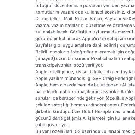
fotoğraf düzenleme, e postaları yeniden yazma ve 
komutlarını yazarak da kullanabileceksiniz, ki bu
Dil modelleri, Mail, Notlar, Safari, Sayfalar ve
yazma, yazım hatalarını düzeltme ve özetleme 
kullanılabilecek. Görüntü oluşturma da mevcut o
görüntüler kullanarak Apple'ın teknolojisini 
Sayfalar gibi uygulamalara dahil edilmiş durum
Belirli insanların fotoğraflarını aramak için doğa
(nihayet!) uzun bir süredir Pixel cihazların sah
transkripsiyonları sözü veriliyor.
Apple Intelligence, kişisel bilgilerinizden fayda
Apple yazılım mühendisliği SVP Craig Federighi
Apple, hem cihazda hem de bulut tabanlı AI işl
halledecek, daha karmaşık operasyonlar Apple'ı
soruları da beraberinde getiriyor, (özellikle Appl
şekilde sataştığı hemen ardından) ancak Federig
Şirketin kurduğu Özel Bulut Hesaplaması olarak
gücünü daha gelişmiş AI işlemesi için kullanırke
çaba gösteriyor.
Bu yeni özellikleri iOS üzerinde kullanabilmek i