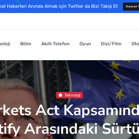
l Haberleri Anında Almak için Twitter da Bizi Takip Et
Hemen T
oloji
Bilim
Akıllı Telefon
Oyun
Dizi/Film
Ot
Teknoloji
rkets Act Kapsamın
ify Arasındaki Sür