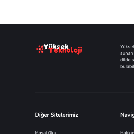
Yüksek
sunan 
dilde 
bulabil
Diğer Sitelerimiz
Navi
Masal Oku
Hakkı