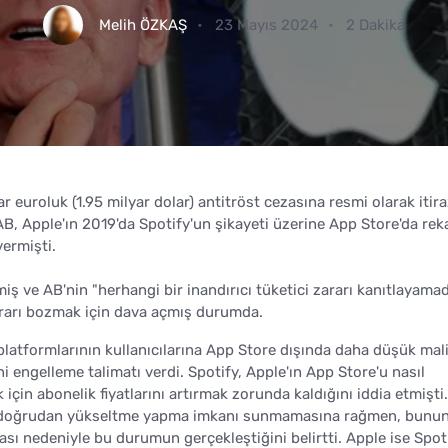
Melih ÖZKAŞ
23 Mayıs 2024
2 Dakika
r euroluk (1.95 milyar dolar) antitröst cezasına resmi olarak itiraz
B, Apple'ın 2019'da Spotify'un şikayeti üzerine App Store'da rek
vermişti.
 ve AB'nin "herhangi bir inandırıcı tüketici zararı kanıtlayamad
ararı bozmak için dava açmış durumda.
 platformlarının kullanıcılarına App Store dışında daha düşük mal
i engelleme talimatı verdi. Spotify, Apple'ın App Store'u nasıl
için abonelik fiyatlarını artırmak zorunda kaldığını iddia etmişti.
'a doğrudan yükseltme yapma imkanı sunmamasına rağmen, bunun
 nedeniyle bu durumun gerçekleştiğini belirtti. Apple ise Spoti