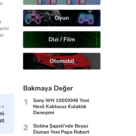
im
Oyun
r
erini
ri
Dizi / Film
Otomobil
Bakmaya Değer
1
Sony WH 1000XM6 Yeni
Nesil Kablosuz Kulaklık
Deneyimi
ni
st
2
Sistina Şapeli’nde Beyaz
Duman Yeni Papa Robert