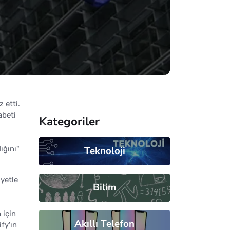
 etti.
abeti
Kategoriler
ığını"
Teknoloji
iyetle
Bilim
 için
Akıllı Telefon
fy'ın