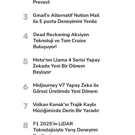
Prevost
3
Gmail'e Alternatif Notion Mail
ile E posta Deneyimini Yenile
4
Dead Reckoning Aksiyon
Teknoloji ve Tom Cruise
Buluşuyor!
5
Meta'nın Llama 4 Serisi Yapay
Zekada Yeni Bir Dönem
Başlıyor
6
Midjourney V7 Yapay Zeka ile
Görsel Üretimde Yeni Dönem
7
Volkan Konak'ın Trajik Kaybı
Müziğimizde Derin Bir Yaradır
8
F1 2025’in LiDAR
Teknolojisiyle Yarış Deneyimi