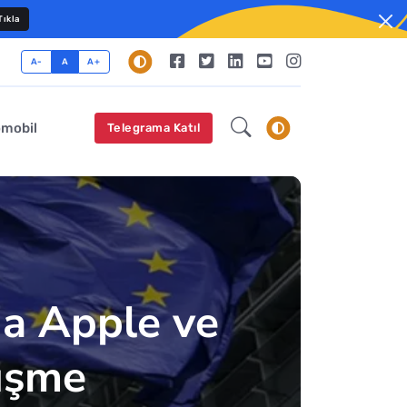
ıkla
A-
A
A+
omobil
Telegrama Katıl
da Apple ve
tüşme