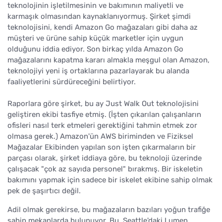
teknolojinin işletilmesinin ve bakımının maliyetli ve
karmaşık olmasından kaynaklanıyormuş. Şirket şimdi
teknolojisini, kendi Amazon Go mağazaları gibi daha az
müşteri ve ürüne sahip küçük marketler için uygun
olduğunu iddia ediyor. Son birkaç yılda Amazon Go
mağazalarını kapatma kararı almakla meşgul olan Amazon,
teknolojiyi yeni iş ortaklarına pazarlayarak bu alanda
faaliyetlerini sürdüreceğini belirtiyor.
Raporlara göre şirket, bu ay Just Walk Out teknolojisini
geliştiren ekibi tasfiye etmiş. (İşten çıkarılan çalışanların
ofisleri nasıl terk etmeleri gerektiğini tahmin etmek zor
olmasa gerek.) Amazon'ün AWS biriminden ve Fiziksel
Mağazalar Ekibinden yapılan son işten çıkarmaların bir
parçası olarak, şirket iddiaya göre, bu teknoloji üzerinde
çalışacak "çok az sayıda personel" bırakmış. Bir iskeletin
bakımını yapmak için sadece bir iskelet ekibine sahip olmak
pek de şaşırtıcı değil.
Adil olmak gerekirse, bu mağazaların bazıları yoğun trafiğe
sahip mekanlarda bulunuyor. Bu, Seattle'daki Lumen