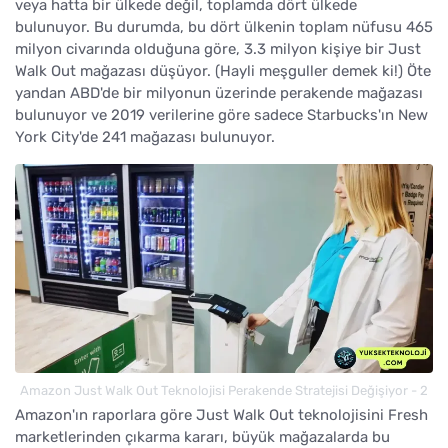
veya hatta bir ülkede değil, toplamda dört ülkede
bulunuyor. Bu durumda, bu dört ülkenin toplam nüfusu 465
milyon civarında olduğuna göre, 3.3 milyon kişiye bir Just
Walk Out mağazası düşüyor. (Hayli meşguller demek ki!) Öte
yandan ABD'de bir milyonun üzerinde perakende mağazası
bulunuyor ve 2019 verilerine göre sadece Starbucks'ın New
York City'de 241 mağazası bulunuyor.
Amazon Just Walk Out Teknolojisi Perakende Stratejisi Değişiyor - 2
Amazon'ın raporlara göre Just Walk Out teknolojisini Fresh
marketlerinden çıkarma kararı, büyük mağazalarda bu