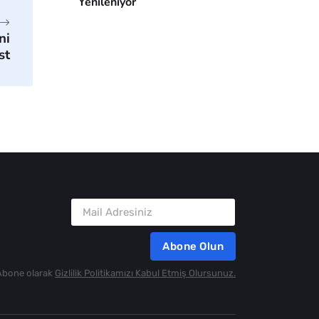
Yenileniyor
ni
st
Abone Olun
Abone olarak
Gizlilik Politikamızı Kabul Etmiş Olursunuz.