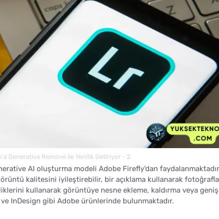
 Generative Remove ile Yenilik Getiriyor - 2
nerative AI oluşturma modeli Adobe Firefly'dan faydalanmaktadır
 görüntü kalitesini iyileştirebilir, bir açıklama kullanarak fotoğrafla
lliklerini kullanarak görüntüye nesne ekleme, kaldırma veya geni
r ve InDesign gibi Adobe ürünlerinde bulunmaktadır.