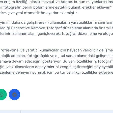
n erişim özelliği olarak mevcut ve Adobe, bunun milyonlarca in
r fotoğrafın belirli bölümlerine estetik bulanık efektler ekleyen"
etirmiş ve yeni otomatik ön ayarlar eklemiştir.
mini daha da geliştirerek kullanıcıların yaratıcılıklarını sınırların
klediği Generative Remove, fotoğraf düzenleme alanında önemli b
ünlerinin kullanım alanı genişleyerek, fotoğraf düzenleme ve oluş
rofesyonel ve yaratıcı kullanıcılar için heyecan verici bir gelişme
ik adımları, fotoğrafçılık ve dijital sanat alanındaki gelişmele
ılamaya devam edeceğini gösteriyor. Bu yeni özelliklerin, fotoğraf
ni ve kullanıcıların deneyimlerini zenginleştireceğini söyleyebili
zenleme deneyimi sunmak için bu tür yenilikçi özellikler ekleyere