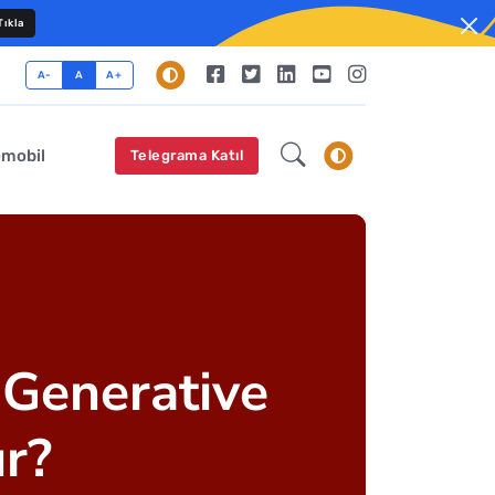
ıkla
A-
A
A+
omobil
Telegrama Katıl
 Generative
ır?