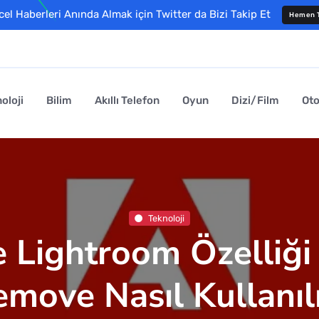
l Haberleri Anında Almak için Twitter da Bizi Takip Et
Hemen T
oloji
Bilim
Akıllı Telefon
Oyun
Dizi/Film
Ot
Teknoloji
 Lightroom Özelliği
move Nasıl Kullanıl