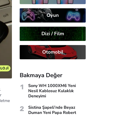
Oyun
Dizi / Film
Otomobil
Bakmaya Değer
1
Sony WH 1000XM6 Yeni
.
Nesil Kablosuz Kulaklık
r
Deneyimi
şletme
2
Sistina Şapeli’nde Beyaz
Duman Yeni Papa Robert