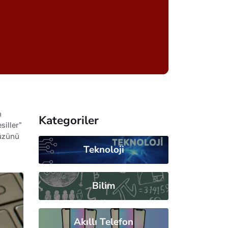
n
Kategoriler
siller"
yüzünü
Teknoloji
Bilim
Akıllı Telefon