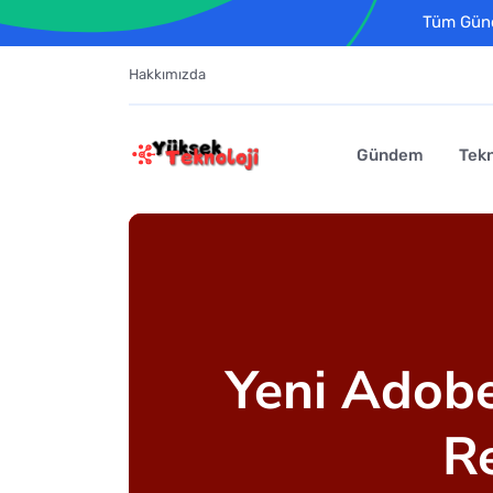
Tüm Günce
Hakkımızda
Gündem
Tekn
Yeni Adobe
Re