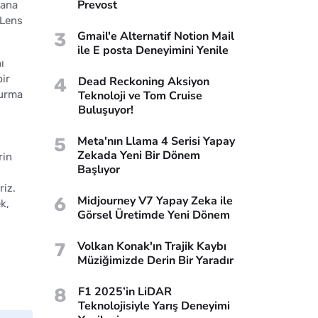
Prevost
sana
 Lens
3
Gmail'e Alternatif Notion Mail
ile E posta Deneyimini Yenile
ı
ir
4
Dead Reckoning Aksiyon
Teknoloji ve Tom Cruise
turma
Buluşuyor!
5
Meta'nın Llama 4 Serisi Yapay
Zekada Yeni Bir Dönem
rin
Başlıyor
riz.
6
Midjourney V7 Yapay Zeka ile
k,
Görsel Üretimde Yeni Dönem
7
Volkan Konak'ın Trajik Kaybı
Müziğimizde Derin Bir Yaradır
8
F1 2025’in LiDAR
Teknolojisiyle Yarış Deneyimi