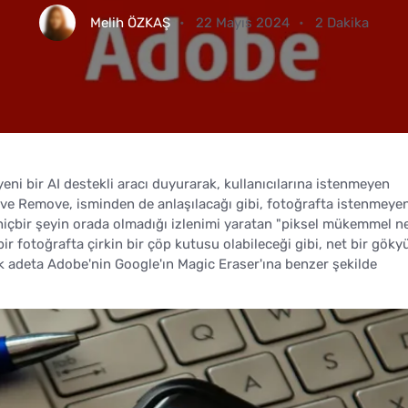
Melih ÖZKAŞ
22 Mayıs 2024
2 Dakika
ni bir AI destekli aracı duyurarak, kullanıcılarına istenmeyen
ve Remove, isminden de anlaşılacağı gibi, fotoğrafta istenmeye
içbir şeyin orada olmadığı izlenimi yaratan "piksel mükemmel ne
ir fotoğrafta çirkin bir çöp kutusu olabileceği gibi, net bir gök
lik adeta Adobe'nin Google'ın Magic Eraser'ına benzer şekilde