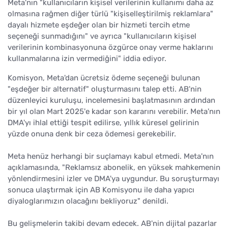
Meta'nın "kullanıcıların kişisel verilerinin kullanımı daha az
olmasına rağmen diğer türlü "kişiselleştirilmiş reklamlara"
dayalı hizmete eşdeğer olan bir hizmeti tercih etme
seçeneği sunmadığını" ve ayrıca "kullanıcıların kişisel
verilerinin kombinasyonuna özgürce onay verme haklarını
kullanmalarına izin vermediğini" iddia ediyor.
Komisyon, Meta'dan ücretsiz ödeme seçeneği bulunan
"eşdeğer bir alternatif" oluşturmasını talep etti. AB'nin
düzenleyici kuruluşu, incelemesini başlatmasının ardından
bir yıl olan Mart 2025'e kadar son kararını verebilir. Meta'nın
DMA'yı ihlal ettiği tespit edilirse, yıllık küresel gelirinin
yüzde onuna denk bir ceza ödemesi gerekebilir.
Meta henüz herhangi bir suçlamayı kabul etmedi. Meta'nın
açıklamasında, "Reklamsız abonelik, en yüksek mahkemenin
yönlendirmesini izler ve DMA'ya uygundur. Bu soruşturmayı
sonuca ulaştırmak için AB Komisyonu ile daha yapıcı
diyaloglarımızın olacağını bekliyoruz" denildi.
Bu gelişmelerin takibi devam edecek. AB'nin dijital pazarlar