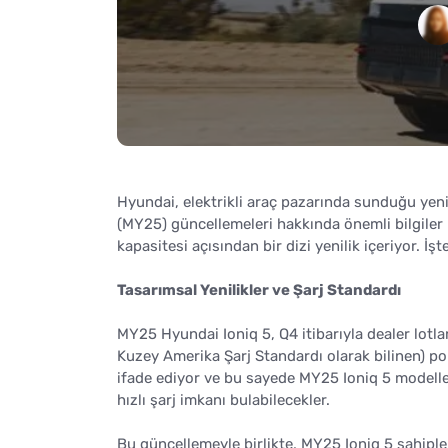
Hyundai, elektrikli araç pazarında sunduğu yeni
(MY25) güncellemeleri hakkında önemli bilgiler 
kapasitesi açısından bir dizi yenilik içeriyor. İş
Tasarımsal Yenilikler ve Şarj Standardı
MY25 Hyundai Ioniq 5, Q4 itibarıyla dealer lotla
Kuzey Amerika Şarj Standardı olarak bilinen) portl
ifade ediyor ve bu sayede MY25 Ioniq 5 modelle
hızlı şarj imkanı bulabilecekler.
Bu güncellemeyle birlikte, MY25 Ioniq 5 sahipl