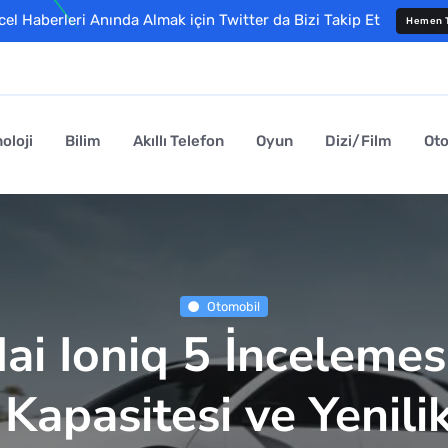
l Haberleri Anında Almak için Twitter da Bizi Takip Et
Hemen T
oloji
Bilim
Akıllı Telefon
Oyun
Dizi/Film
Ot
Otomobil
i Ioniq 5 İncelemes
 Kapasitesi ve Yenili