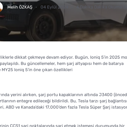
Melih ÖZKAŞ
04 Eylül 2024
4 Dakika Dakika Okuma S
liklerle dikkat çekmeye devam ediyor. Bugün, Ioniq 5’in 2025 mod
paylaşıldı. Bu güncellemeler, hem şarj altyapısı hem de batarya
te MY25 Ioniq 5’in öne çıkan özellikleri
rında yerini alırken, şarj portu kapaklarının altında J3400 (önce
arının entegre edileceği bildirildi. Bu, Tesla tarzı şarj bağlantıs
ri, ABD ve Kanada'daki 17,000’den fazla Tesla Süper Şarj istasy
erinin CCS1 şarj noktalarında şarj etmek istemesi durumunda bir