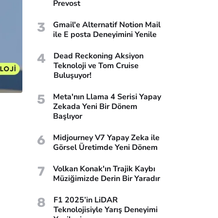
Prevost
3
Gmail'e Alternatif Notion Mail
ile E posta Deneyimini Yenile
4
Dead Reckoning Aksiyon
Teknoloji ve Tom Cruise
Buluşuyor!
5
Meta'nın Llama 4 Serisi Yapay
Zekada Yeni Bir Dönem
Başlıyor
6
Midjourney V7 Yapay Zeka ile
Görsel Üretimde Yeni Dönem
7
Volkan Konak'ın Trajik Kaybı
Müziğimizde Derin Bir Yaradır
8
F1 2025’in LiDAR
Teknolojisiyle Yarış Deneyimi