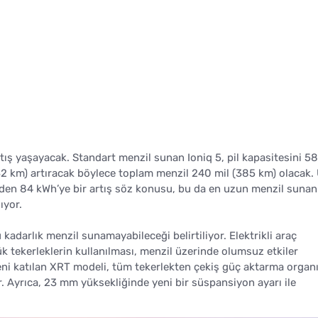
tış yaşayacak. Standart menzil sunan Ioniq 5, pil kapasitesini 58
32 km) artıracak böylece toplam menzil 240 mil (385 km) olacak.
'den 84 kWh’ye bir artış söz konusu, bu da en uzun menzil sunan
ıyor.
adarlık menzil sunamayabileceği belirtiliyor. Elektrikli araç
ük tekerleklerin kullanılması, menzil üzerinde olumsuz etkiler
yeni katılan XRT modeli, tüm tekerlekten çekiş güç aktarma organı
yor. Ayrıca, 23 mm yüksekliğinde yeni bir süspansiyon ayarı ile