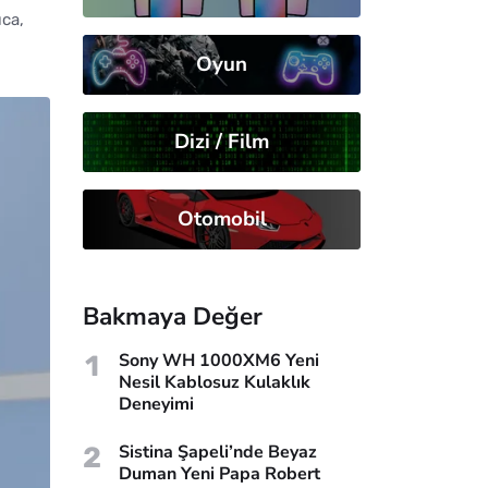
ıca,
Oyun
Dizi / Film
Otomobil
Bakmaya Değer
1
Sony WH 1000XM6 Yeni
Nesil Kablosuz Kulaklık
Deneyimi
2
Sistina Şapeli’nde Beyaz
Duman Yeni Papa Robert