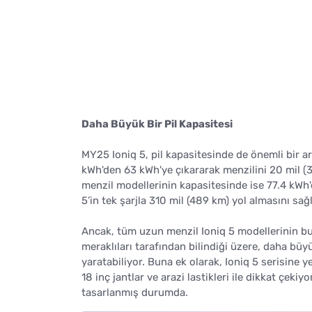
Daha Büyük Bir Pil Kapasitesi
MY25 Ioniq 5, pil kapasitesinde de önemli bir ar
kWh'den 63 kWh'ye çıkararak menzilini 20 mil (
menzil modellerinin kapasitesinde ise 77.4 kWh
5’in tek şarjla 310 mil (489 km) yol almasını sağl
Ancak, tüm uzun menzil Ioniq 5 modellerinin bu k
meraklıları tarafından bilindiği üzere, daha büy
yaratabiliyor. Buna ek olarak, Ioniq 5 serisine 
18 inç jantlar ve arazi lastikleri ile dikkat çeki
tasarlanmış durumda.