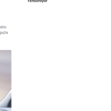
Yenileniyor
disi
gıçta