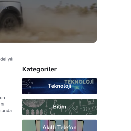
üresi
el yılı
Kategoriler
Teknoloji
den
ını
Bilim
onunda
Akıllı Telefon