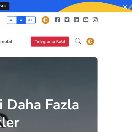
ıkla
A-
A
A+
omobil
Telegrama Katıl
i Daha Fazla
kler